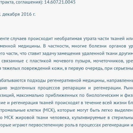
ракта, соглашения): 14.607.21.0045
31 декабря 2016 г.
нте случаев происходит необратимая утрата части тканей или
енной медицины. В частности, многие болезни органов ур
го части, что ставит задачу замещения удаленной ткани други
, связанные с пластикой мочевого пузыря, мочеточников, ур
ия тяжелых повреждений кожи, в первую очередь, при серьезн
азрабатываются подходы регенеративной медицины, направле
ляцию эндогенных процессов репарации и регенерации. Ры
зиций, максимально приближенных по биологическим и физик
ие и регенерация тканей происходят в течение всей жизни бл
тромальные клетки (МСК), которые могут быть легко выделен
то МСК жировой ткани человека, культивируемые в стерильны
торые играют первостепенную роль в процессах регенерации и