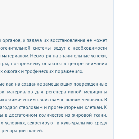
 органов, и задача их восстановления не может
огенитальной системы ведут к необходимости
м материалом. Несмотря на значительные успехи,
етры, по-прежнему остаются в центре внимания
ых ожогах и трофических поражениях.
нные как на создание замещающих поврежденные
нок материалов для регенеративной медицины
о-химическим свойствам к тканям человека. В
агодаря стволовым и прогениторным клеткам. К
ы в достаточном количестве из жировой ткани.
х условиях, секретируют в культуральную среду
 репарации тканей.