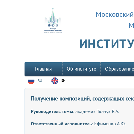
Московский
М
ИНСТИТУ
Главная
Об институте
Образовани
RU
EN
Получение композиций, содержащих се
Руководитель темы:
академик Ткачук В.А.
Ответственный исполнитель:
Ефименко А.Ю.