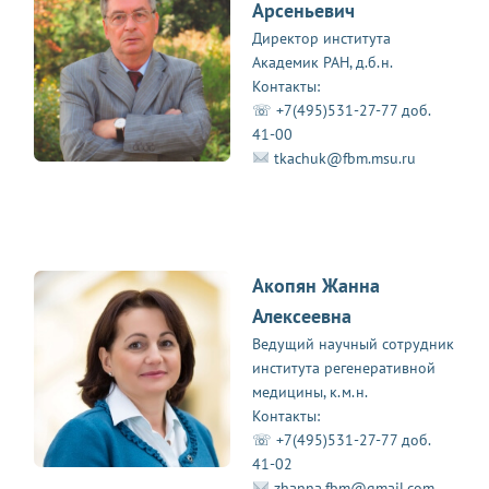
Арсеньевич
Директор института
Академик РАН, д.б.н.
Контакты:
☏ +7(495)531-27-77 доб.
41-00
tkachuk@fbm.msu.ru
Акопян Жанна
Алексеевна
Ведущий научный сотрудник
института регенеративной
медицины, к.м.н.
Контакты:
☏ +7(495)531-27-77 доб.
41-02
zhanna.fbm@gmail.com