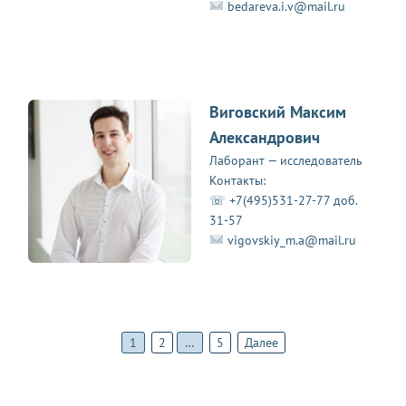
bedareva.i.v@mail.ru
Виговский Максим
Александрович
Лаборант — исследователь
Контакты:
☏ +7(495)531-27-77 доб.
31-57
vigovskiy_m.a@mail.ru
1
2
…
5
Далее